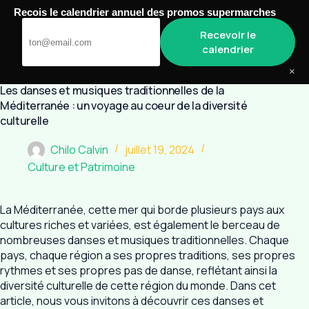
Passer
Recois le calendrier annuel des promos supermarches
au
Biomos
Recevoir le
contenu
calendrier
×
Les danses et musiques traditionnelles de la
Méditerranée : un voyage au coeur de la diversité
culturelle
Chilo Calvin
juillet 19, 2024
Culture et Patrimoine
La Méditerranée, cette mer qui borde plusieurs pays aux
cultures riches et variées, est également le berceau de
nombreuses danses et musiques traditionnelles. Chaque
pays, chaque région a ses propres traditions, ses propres
rythmes et ses propres pas de danse, reflétant ainsi la
diversité culturelle de cette région du monde. Dans cet
article, nous vous invitons à découvrir ces danses et